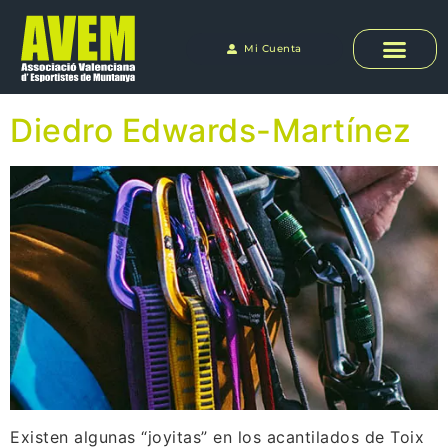
Mi Cuenta
Diedro Edwards-Martínez
Existen algunas “joyitas” en los acantilados de Toix