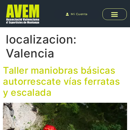
Mi Cuenta
localizacion:
Valencia
Taller maniobras básicas
autorrescate vías ferratas
y escalada