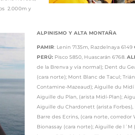
 los 2.000m y
ALPINISMO Y ALTA MONTAÑA
PAMIR
: Lenin 7135m, Razdelnaya 6149
PERÚ:
Pisco 5850, Huascarán 6768.
AL
de la Brenva y vía normal); Dent du Ge
(cara norte); Mont Blanc de Tacul; Triá
Contamine-Mazeaud); Aiguille du Midí (
Aiguille du Plan, (arista Midí-Plan); Aig
Aiguille du Chardonett (arista Forbes), C
Barre des Ecrins, (cara norte, corredo
Bionassay (cara norte); Aiguille de l´M 