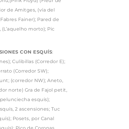
Orlú,(Pink Floyd) (Fleur de
or de Amitges, (vía del
(Fabres Fainer); Pared de
, (L’aquelho morto); Pic
NSIONES CON ESQUÍS
:
s); Culibillas (Corredor E);
errato (Corredor SW);
unt; (corredor NW); Aneto,
or norte) Gra de Fajol petit,
spelunciecha esquís);
squís, 2 ascensiones; Tuc
quís); Posets, por Canal
squís); Pico de Coronas,