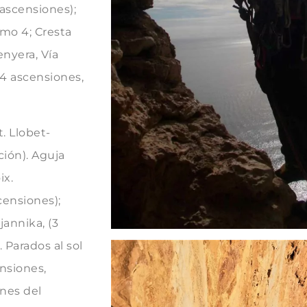
 ascensiones);
amo 4; Cresta
enyera, Vía
(4 ascensiones,
t. Llobet-
ción). Aguja
ix.
censiones);
jannika, (3
 Parados al sol
ensiones,
anes del