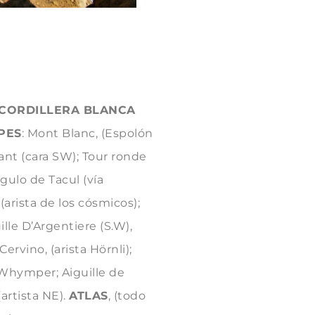
CORDILLERA BLANCA
PES
: Mont Blanc, (Espolón
ant (cara SW); Tour ronde
ngulo de Tacul (vía
arista de los cósmicos);
uille D’Argentiere (S.W),
ervino, (arista Hörnli);
r Whymper; Aiguille de
(artista NE).
ATLAS
, (todo