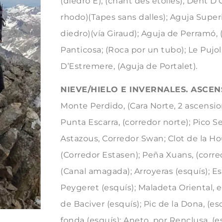
(diedro E); (chant des etoiles); Dent D’
rhodo)(Tapes sans dalles); Aguja Superi
diedro)(vía Giraud); Aguja de Perramó, 
Panticosa; (Roca por un tubo); Le Pujol
D’Estremere, (Aguja de Portalet).
NIEVE/HIELO E INVERNALES. ASCE
Monte Perdido, (Cara Norte, 2 ascensione
Punta Escarra, (corredor norte); Pico S
Astazous, Corredor Swan; Clot de la Ho
(Corredor Estasen); Peña Xuans, (corred
(Canal amagada); Arroyeras (esquís); E
Peygeret (esquís); Maladeta Oriental, e
de Baciver (esquís); Pic de la Dona, (es
fonda (esquís); Aneto, por Renclusa, (e