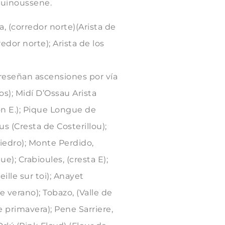
iguinoussene.
ta, (corredor norte)(Arista de
edor norte); Arista de los
e reseñan ascensiones por vía
s); Midí D’Ossau Arista
n E.); Pique Longue de
us (Cresta de Costerillou);
diedro); Monte Perdido,
ue); Crabioules, (cresta E);
ille sur toi); Anayet
 verano); Tobazo, (Valle de
e primavera); Pene Sarriere,