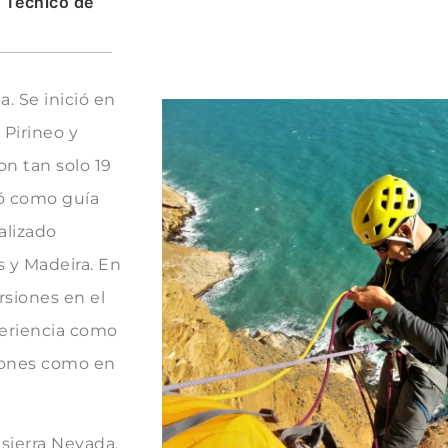
 Técnico de
. Se inició en
 Pirineo y
n tan solo 19
mó como guía
alizado
s y Madeira. En
siones en el
periencia como
ciones como en
 sierra Nevada,