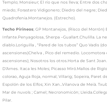
Templo; Monsieur; El río que nos lleva; Entre dos ch
miedo; Forastero Vidigonero; Diedro del negre; Die
Quadrofenia.Montanejos. (Estrecho).
Techo Pirineos
; GP Montanejos, (Risco del Morrón) 
Infante.Penyagolosa, Sherpa –Guallart.Chulilla. La n
diablo.Loriguilla , “Pared de los tubos” Quo Vadis (do
ascensiones)Chelva , Pico del remedio. Locomotora de
ascensiones); Nosotros los otros.Horta de Sant Joan.
D’Arnes. Itaca les Moles; Picasso Miró.Mallos de Riglo
colorao, Aguja Roja, normal; Villarig; Sopeira, Paret d
Espolón de los Elfos; Xin Xan…Vilanova de Meià. Txu
Mar de nuvols ; Camel; Necronomicón; Lleida.Collega
Pilar.