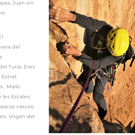
apas; Juan sin
dro
El
evera del
s
l Turia, (tres
 Estret
s . Mallo
e les Escales.
bascos vascos;
ts. Virgen del