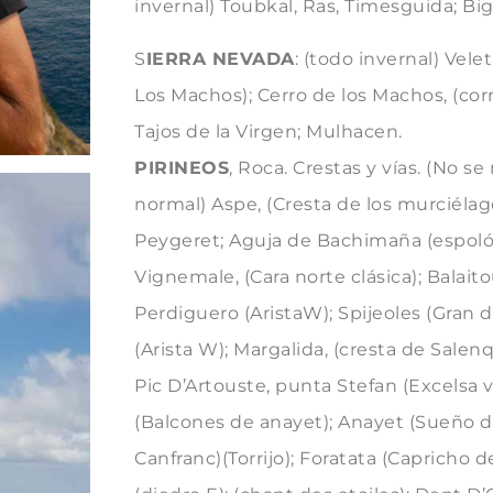
invernal) Toubkal, Ras, Timesguida; B
S
IERRA NEVADA
: (todo invernal) Vele
Los Machos); Cerro de los Machos, (corr
Tajos de la Virgen; Mulhacen.
PIRINEOS
, Roca. Crestas y vías. (No s
normal) Aspe, (Cresta de los murciélago
Peygeret; Aguja de Bachimaña (espoló
Vignemale, (Cara norte clásica); Balaito
Perdiguero (AristaW); Spijeoles (Gran 
(Arista W); Margalida, (cresta de Salenq
Pic D’Artouste, punta Stefan (Excelsa ve
(Balcones de anayet); Anayet (Sueño de
Canfranc)(Torrijo); Foratata (Capricho d