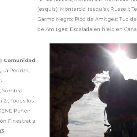
(esquís); Montardo, (esquís); Russell; 
Garmo Negro; Pico de Amitges; Tuc de
de Amitges; Escalada en hielo en Cana
la
Comunidad
 La Pedriza,
s.
; Sombra
 2 ; Todos los
, GENE Peñón
ón Finestrat a
(3